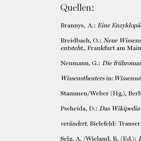
Quellen:
Brannys, A.:
Eine Enzyklopäd
Breidbach, O.:
Neue Wissens
entsteht
., Frankfurt am Mai
Neumann, G.:
Die frühroman
Wissenstheaters
in:
Wissenssi
Stammen/Weber (Hg.), Berl
Pscheida, D.:
Das Wikipedia-
verändert
. Bielefeld: Transcr
Selg, A. /Wieland, R. (Ed.):