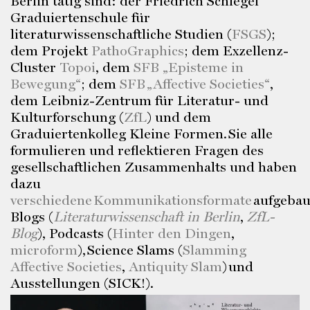
Berlin tätig sind: der Friedrich Schlegel
Graduiertenschule für
literaturwissenschaftliche Studien (
FSGS
);
dem Projekt
PathoGraphics
; dem Exzellenz-
Cluster
Topoi
, dem
SFB „Episteme in
Bewegung“
; dem
SFB „Affective Societies“
,
dem Leibniz-Zentrum für Literatur- und
Kulturforschung (
ZfL
) und dem
Graduiertenkolleg Kleine Formen. Sie alle
formulieren und reflektieren Fragen des
gesellschaftlichen Zusammenhalts und haben
dazu
verschiedene Kommunikationsformate
aufgebau
Blogs (
Literaturwissenschaft in Berlin
,
ZfL-
Blog
), Podcasts (
Hinter den Dingen
,
microform
), Science Slams (
Slamming
Affective Societies
,
Antiquity Slam
) und
Ausstellungen (SICK!).