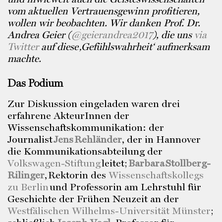
vom aktuellen Vertrauensgewinn profitieren,
wollen wir beobachten. Wir danken Prof. Dr.
Andrea Geier (
@geierandrea2017
), die uns
via
Twitter
auf diese ‚Gefühlswahrheit‘ aufmerksam
machte.
Das Podium
Zur Diskussion eingeladen waren drei
erfahrene AkteurInnen der
Wissenschaftskommunikation: der
Journalist
Jens Rehländer
, der in Hannover
die Kommunikationsabteilung der
Volkswagen-Stiftung
leitet;
Barbara Stollberg-
Rilinger
, Rektorin des
Wissenschaftskollegs
zu Berlin
und Professorin am Lehrstuhl für
Geschichte der Frühen Neuzeit an der
Westfälischen Wilhelms-Universität Münster
;