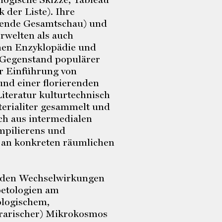
 der Liste). Ihre
erende Gesamtschau) und
rwelten als auch
hen Enzyklopädie und
m Gegenstand populärer
er Einführung von
nd einer florierenden
iteratur kulturtechnisch
terialiter gesammelt und
ich aus intermedialen
mpilierens und
n an konkreten räumlichen
ch den Wechselwirkungen
etologien am
ologischem,
erarischer) Mikrokosmos