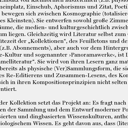
einplatz, Einschub, Aphorismus und Zitat, Poetik
 bewegen sich zwischen Kosmographie (totalisi
es Kleinsten). Sie entwerfen sowohl große Zimme
ume, die medien- und kulturgeschichtlich zwisc
m liegen. Gleichzeitig wird Literatur selbst zu
tezeit der „Kollektionen“, des Feuilletons und d
z.B. Abonnements), aber auch vor dem Hintergru
-Kultur und sogenannter ›Panoramawerke‹, ist L
elliteratur“. Sie wird von ihren Lesern ganz ma
t bereits als physische (Ver)Sammlungsform, die s
des Re-Editierens und Zusammen-Lesens, des Ko
ich in ihren Kompositionsprinzipien nicht selte
tiert.
 der Kollektion setzt das Projekt an: Es fragt na
ken der Sammlung und dem Entwurf moderner Po
ierten und dingbasierten Wissenskulturen, anth
ologischem Wissen. Es geht davon aus, dass (lit