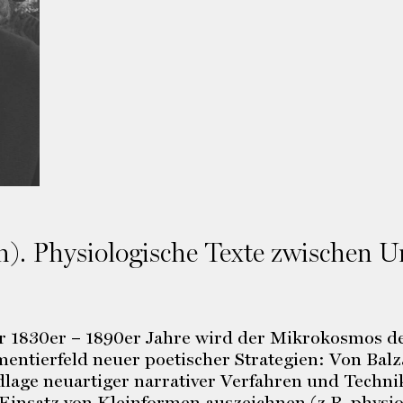
n). Physiologische Texte zwischen U
r 1830er­ – 1890er Jahre wird der Mikrokosmos
ntierfeld neuer poetischer Strategien: Von Bal
age neuartiger narrativer Verfahren und Technik
n Einsatz von Kleinformen auszeichnen (z.B. physi