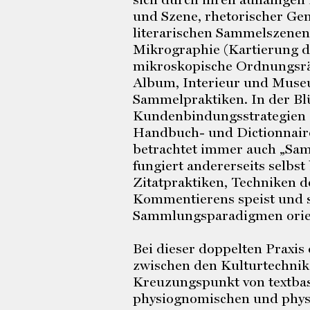
und Szene, rhetorischer Gem
literarischen Sammelszenen
Mikrographie (Kartierung d
mikroskopische Ordnungsrä
Album, Interieur und Museu
Sammelpraktiken. In der Blü
Kundenbindungsstrategien (
Handbuch- und Dictionnaire
betrachtet immer auch „Samm
fungiert andererseits selbs
Zitatpraktiken, Techniken 
Kommentierens speist und s
Sammlungsparadigmen orien
Bei dieser doppelten Praxis
zwischen den Kulturtechni
Kreuzungspunkt von textbas
physiognomischen und physi