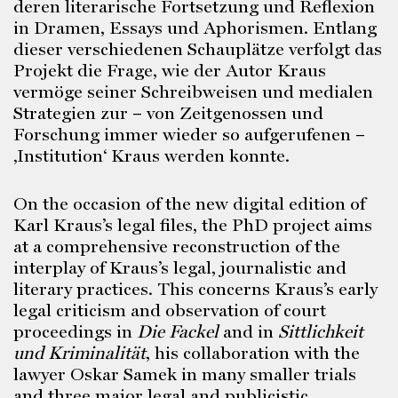
deren literarische Fortsetzung und Reflexion
in Dramen, Essays und Aphorismen. Entlang
dieser verschiedenen Schauplätze verfolgt das
Projekt die Frage, wie der Autor Kraus
vermöge seiner Schreibweisen und medialen
Strategien zur – von Zeitgenossen und
Forschung immer wieder so aufgerufenen –
‚Institution‘ Kraus werden konnte.
On the occasion of the new digital edition of
Karl Kraus’s legal files, the PhD project aims
at a comprehensive reconstruction of the
interplay of Kraus’s legal, journalistic and
literary practices. This concerns Kraus’s early
legal criticism and observation of court
proceedings in
Die Fackel
and in
Sittlichkeit
und Kriminalität
, his collaboration with the
lawyer Oskar Samek in many smaller trials
and three major legal and publicistic