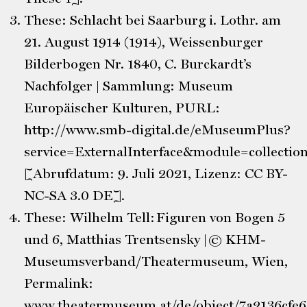
These: Schlacht bei Saarburg i. Lothr. am
21. August 1914 (1914), Weissenburger
Bilderbogen Nr. 1840, C. Burckardt’s
Nachfolger | Sammlung: Museum
Europäischer Kulturen, PURL:
http://www.smb-digital.de/eMuseumPlus?
service=ExternalInterface&module=collecti
[Abrufdatum: 9. Juli 2021, Lizenz: CC BY-
NC-SA 3.0 DE].
These: Wilhelm Tell: Figuren von Bogen 5
und 6, Matthias Trentsensky | © KHM-
Museumsverband/Theatermuseum, Wien,
Permalink:
www.theatermuseum.at/de/object/7a2136cfe6