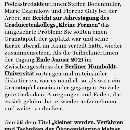
PodcastredakteurInnen Steffen Bodenmiller,
Marie Czarnikow und Florenz Gilly bei der
Arbeit am
Bericht zur Jahrestagung des
Graduiertenkollegs
„
Kleine Formen
“
das
umgekehrte Problem: Sie sollten einen
Granatapfel, der geplatzt war und seine
Kerne überall im Raum verteilt hatte, wieder
zusammensetzen. Als die TeilnehmerInnen
der Tagung
Ende Januar 2019
im
Zwischengeschoss der
Berliner Humboldt-
Universität
vortrugen und miteinander
diskutierten, war es nämlich so, als wäre ein
Granatapfel auseinander gegangen: So viele
gute Gedanken, Anregungen und Fäden, die
es sich gelohnt hätte, wieder aufzunehmen
und weiter zu denken.
Gemäß dem Titel
„
kleiner werden. Verfahren
und Techniken der Ökonomisierung kleiner