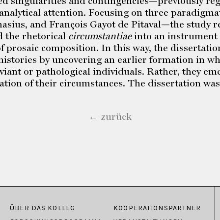
d singularities and contingencies—previously reg
analytical attention. Focusing on three paradigm
asius, and François Gayot de Pitaval—the study re
 the rhetorical
circumstantiae
into an instrument 
 prosaic composition. In this way, the dissertatio
 histories by uncovering an earlier formation in wh
viant or pathological individuals. Rather, they em
lation of their circumstances. The dissertation wa
← zurück
ÜBER DAS KOLLEG
KOOPERATIONSPARTNER