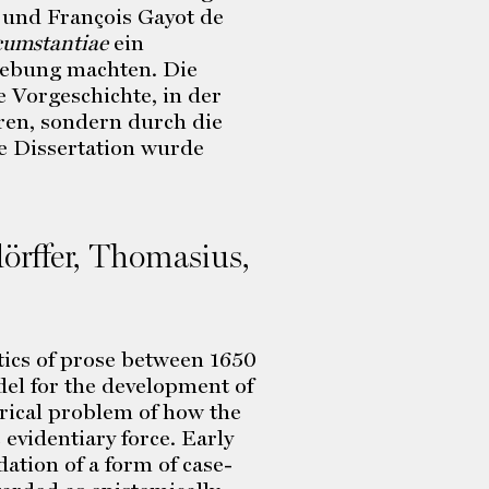
 und François Gayot de
cumstantiae
ein
gebung machten. Die
 Vorgeschichte, in der
ren, sondern durch die
ie Dissertation wurde
örffer, Thomasius,
etics of prose between 1650
odel for the development of
orical problem of how the
 evidentiary force. Early
ation of a form of case-