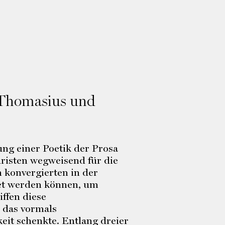
, Thomasius und
ung einer Poetik der Prosa
uristen wegweisend für die
n konvergierten in der
ttet werden können, um
ffen diese
 das vormals
it schenkte. Entlang dreier