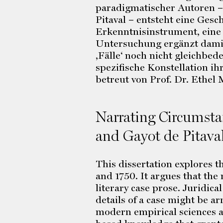
paradigmatischer Autoren –
Pitaval – entsteht eine Gesc
Erkenntnisinstrument, eine
Untersuchung ergänzt damit 
,Fälle‘ noch nicht gleichbe
spezifische Konstellation i
betreut von Prof. Dr. Ethel
Narrating Circumstan
and Gayot de Pitava
This dissertation explores t
and 1750. It argues that the
literary case prose. Juridic
details of a case might be a
modern empirical sciences ad