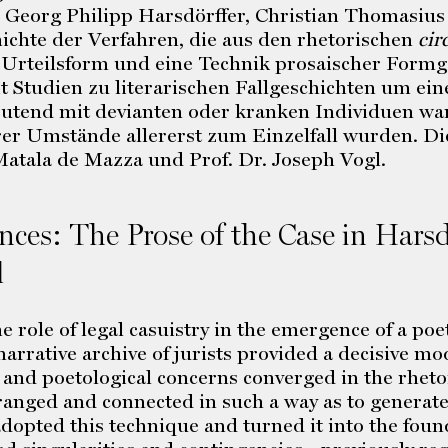
 Georg Philipp Harsdörffer, Christian Thomasius
hichte der Verfahren, die aus den rhetorischen
cir
 Urteilsform und eine Technik prosaischer Form
Studien zu literarischen Fallgeschichten um eine
deutend mit devianten oder kranken Individuen wa
hrer Umstände allererst zum Einzelfall wurden. D
 Matala de Mazza und Prof. Dr. Joseph Vogl.
ces: The Prose of the Case in Harsd
l
he role of legal casuistry in the emergence of a po
 narrative archive of jurists provided a decisive m
al and poetological concerns converged in the rhet
rranged and connected in such a way as to generate
opted this technique and turned it into the found