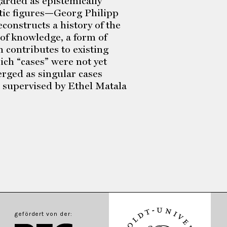
arded as epistemically
atic figures—Georg Philipp
constructs a history of the
of knowledge, a form of
n contributes to existing
ich “cases” were not yet
erged as singular cases
s supervised by Ethel Matala
gefördert von der: